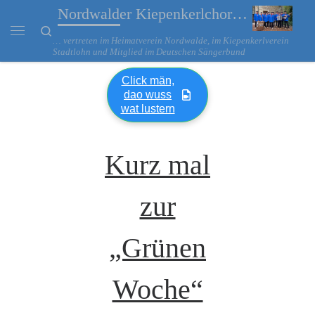
Nordwalder Kiepenkerlchor…
Zum Inhalt springen
Search
… vertreten im Heimatverein Nordwalde, im Kiepenkerlverein
Menü
Stadtlohn und Mitglied im Deutschen Sängerbund
Click män,
dao wuss
wat lustern
Kurz mal
zur
„Grünen
Woche“