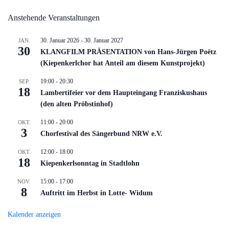
Anstehende Veranstaltungen
30. Januar 2026
-
30. Januar 2027
JAN.
30
KLANGFILM PRÄSENTATION von Hans-Jürgen Poëtz
(Kiepenkerlchor hat Anteil am diesem Kunstprojekt)
19:00
-
20:30
SEP.
18
Lambertifeier vor dem Haupteingang Franziskushaus
(den alten Pröbstinhof)
11:00
-
20:00
OKT.
3
Chorfestival des Sängerbund NRW e.V.
12:00
-
18:00
OKT.
18
Kiepenkerlsonntag in Stadtlohn
15:00
-
17:00
NOV.
8
Auftritt im Herbst in Lotte- Widum
Kalender anzeigen