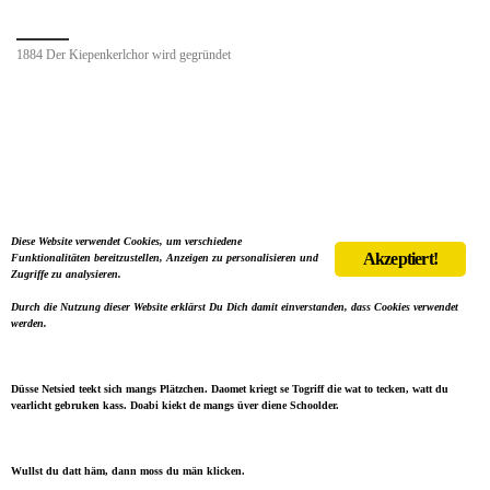
1884 Der Kiepenkerlchor wird gegründet
Diese Website verwendet Cookies, um verschiedene
Akzeptiert!
Funktionalitäten bereitzustellen, Anzeigen zu personalisieren und
Zugriffe zu analysieren.
Durch die Nutzung dieser Website erklärst Du Dich damit einverstanden, dass Cookies verwendet
werden.
Düsse Netsied teekt sich mangs Plätzchen. Daomet kriegt se Togriff die wat to tecken, watt du
vearlicht gebruken kass. Doabi kiekt de mangs üver diene Schoolder.
Wullst du datt häm, dann moss du män klicken.