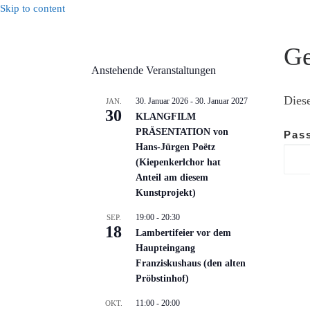
Skip to content
Ge
Anstehende Veranstaltungen
Diese
30. Januar 2026
-
30. Januar 2027
JAN.
30
KLANGFILM
PRÄSENTATION von
Pas
Hans-Jürgen Poëtz
(Kiepenkerlchor hat
Anteil am diesem
Kunstprojekt)
19:00
-
20:30
SEP.
18
Lambertifeier vor dem
Haupteingang
Franziskushaus (den alten
Pröbstinhof)
11:00
-
20:00
OKT.