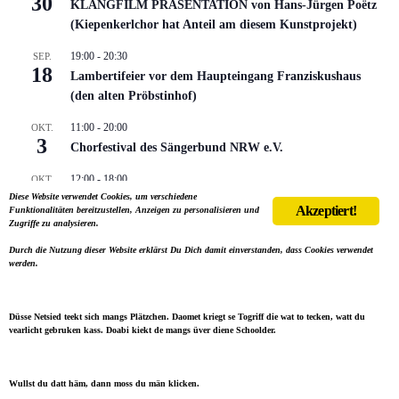
30
KLANGFILM PRÄSENTATION von Hans-Jürgen Poëtz
(Kiepenkerlchor hat Anteil am diesem Kunstprojekt)
19:00
-
20:30
SEP.
18
Lambertifeier vor dem Haupteingang Franziskushaus
(den alten Pröbstinhof)
11:00
-
20:00
OKT.
3
Chorfestival des Sängerbund NRW e.V.
12:00
-
18:00
OKT.
18
Diese Website verwendet Cookies, um verschiedene
Kiepenkerlsonntag in Stadtlohn
Akzeptiert!
Funktionalitäten bereitzustellen, Anzeigen zu personalisieren und
Zugriffe zu analysieren.
15:00
-
17:00
NOV.
8
Auftritt im Herbst in Lotte- Widum
Durch die Nutzung dieser Website erklärst Du Dich damit einverstanden, dass Cookies verwendet
werden.
Kalender anzeigen
Düsse Netsied teekt sich mangs Plätzchen. Daomet kriegt se Togriff die wat to tecken, watt du
vearlicht gebruken kass. Doabi kiekt de mangs üver diene Schoolder.
Wullst du datt häm, dann moss du män klicken.