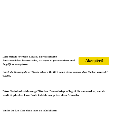
Diese Website verwendet Cookies, um verschiedene
Akzeptiert!
Funktionalitäten bereitzustellen, Anzeigen zu personalisieren und
Zugriffe zu analysieren.
Durch die Nutzung dieser Website erklärst Du Dich damit einverstanden, dass Cookies verwendet
werden.
Düsse Netsied teekt sich mangs Plätzchen. Daomet kriegt se Togriff die wat to tecken, watt du
vearlicht gebruken kass. Doabi kiekt de mangs üver diene Schoolder.
Wullst du datt häm, dann moss du män klicken.