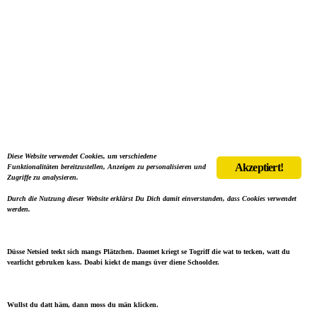
Diese Website verwendet Cookies, um verschiedene
Akzeptiert!
Funktionalitäten bereitzustellen, Anzeigen zu personalisieren und
Zugriffe zu analysieren.
Durch die Nutzung dieser Website erklärst Du Dich damit einverstanden, dass Cookies verwendet
werden.
Düsse Netsied teekt sich mangs Plätzchen. Daomet kriegt se Togriff die wat to tecken, watt du
vearlicht gebruken kass. Doabi kiekt de mangs üver diene Schoolder.
Wullst du datt häm, dann moss du män klicken.