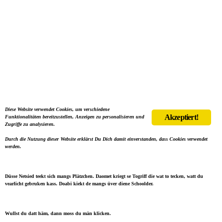
Diese Website verwendet Cookies, um verschiedene
Akzeptiert!
Funktionalitäten bereitzustellen, Anzeigen zu personalisieren und
Zugriffe zu analysieren.
Durch die Nutzung dieser Website erklärst Du Dich damit einverstanden, dass Cookies verwendet
werden.
Düsse Netsied teekt sich mangs Plätzchen. Daomet kriegt se Togriff die wat to tecken, watt du
vearlicht gebruken kass. Doabi kiekt de mangs üver diene Schoolder.
Wullst du datt häm, dann moss du män klicken.