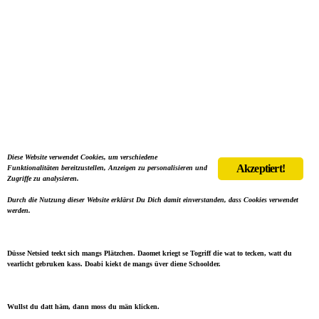
Diese Website verwendet Cookies, um verschiedene
Akzeptiert!
Funktionalitäten bereitzustellen, Anzeigen zu personalisieren und
Zugriffe zu analysieren.
Durch die Nutzung dieser Website erklärst Du Dich damit einverstanden, dass Cookies verwendet
werden.
Düsse Netsied teekt sich mangs Plätzchen. Daomet kriegt se Togriff die wat to tecken, watt du
vearlicht gebruken kass. Doabi kiekt de mangs üver diene Schoolder.
Wullst du datt häm, dann moss du män klicken.