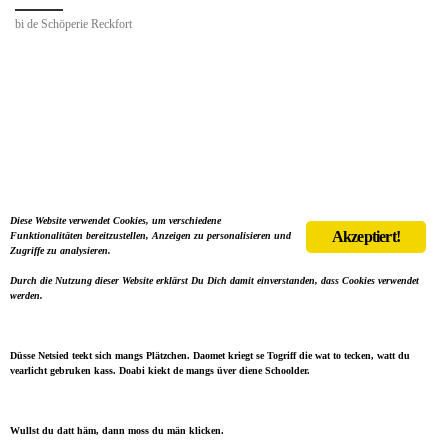
bi de Schöperie Reckfort
Diese Website verwendet Cookies, um verschiedene
Akzeptiert!
Funktionalitäten bereitzustellen, Anzeigen zu personalisieren und
Zugriffe zu analysieren.
Durch die Nutzung dieser Website erklärst Du Dich damit einverstanden, dass Cookies verwendet
werden.
Düsse Netsied teekt sich mangs Plätzchen. Daomet kriegt se Togriff die wat to tecken, watt du
vearlicht gebruken kass. Doabi kiekt de mangs üver diene Schoolder.
Wullst du datt häm, dann moss du män klicken.