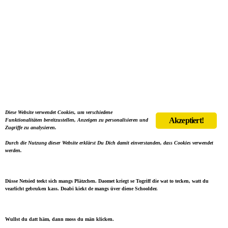
Diese Website verwendet Cookies, um verschiedene
Akzeptiert!
Funktionalitäten bereitzustellen, Anzeigen zu personalisieren und
Zugriffe zu analysieren.
Durch die Nutzung dieser Website erklärst Du Dich damit einverstanden, dass Cookies verwendet
werden.
Düsse Netsied teekt sich mangs Plätzchen. Daomet kriegt se Togriff die wat to tecken, watt du
vearlicht gebruken kass. Doabi kiekt de mangs üver diene Schoolder.
Wullst du datt häm, dann moss du män klicken.