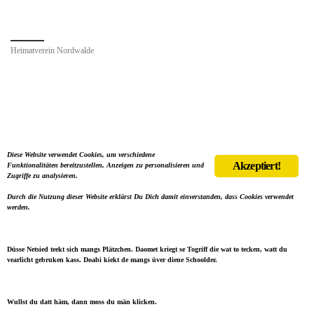
Heimatverein Nordwalde
Diese Website verwendet Cookies, um verschiedene
Akzeptiert!
Funktionalitäten bereitzustellen, Anzeigen zu personalisieren und
Zugriffe zu analysieren.
Durch die Nutzung dieser Website erklärst Du Dich damit einverstanden, dass Cookies verwendet
werden.
Düsse Netsied teekt sich mangs Plätzchen. Daomet kriegt se Togriff die wat to tecken, watt du
vearlicht gebruken kass. Doabi kiekt de mangs üver diene Schoolder.
Wullst du datt häm, dann moss du män klicken.