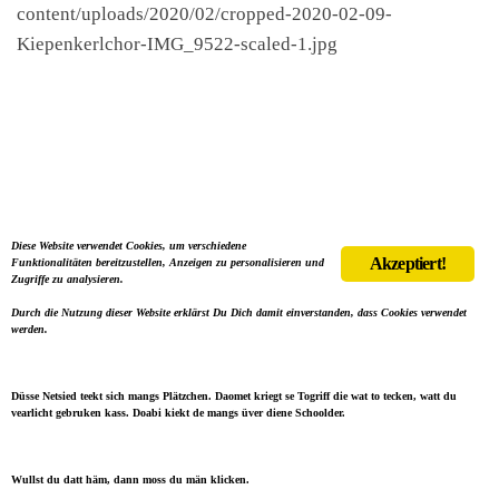
content/uploads/2020/02/cropped-2020-02-09-
Kiepenkerlchor-IMG_9522-scaled-1.jpg
Diese Website verwendet Cookies, um verschiedene
Akzeptiert!
Funktionalitäten bereitzustellen, Anzeigen zu personalisieren und
Zugriffe zu analysieren.
Durch die Nutzung dieser Website erklärst Du Dich damit einverstanden, dass Cookies verwendet
werden.
Düsse Netsied teekt sich mangs Plätzchen. Daomet kriegt se Togriff die wat to tecken, watt du
vearlicht gebruken kass. Doabi kiekt de mangs üver diene Schoolder.
Wullst du datt häm, dann moss du män klicken.