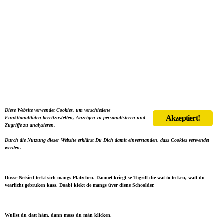
Diese Website verwendet Cookies, um verschiedene
Akzeptiert!
Funktionalitäten bereitzustellen, Anzeigen zu personalisieren und
Zugriffe zu analysieren.
Durch die Nutzung dieser Website erklärst Du Dich damit einverstanden, dass Cookies verwendet
werden.
Düsse Netsied teekt sich mangs Plätzchen. Daomet kriegt se Togriff die wat to tecken, watt du
vearlicht gebruken kass. Doabi kiekt de mangs üver diene Schoolder.
Wullst du datt häm, dann moss du män klicken.